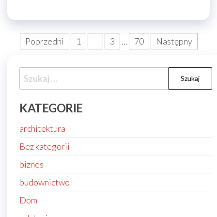
Stronicowanie
Poprzedni
1
2
3
…
70
Następny
wpisów
Szukaj:
KATEGORIE
architektura
Bez kategorii
biznes
budownictwo
Dom