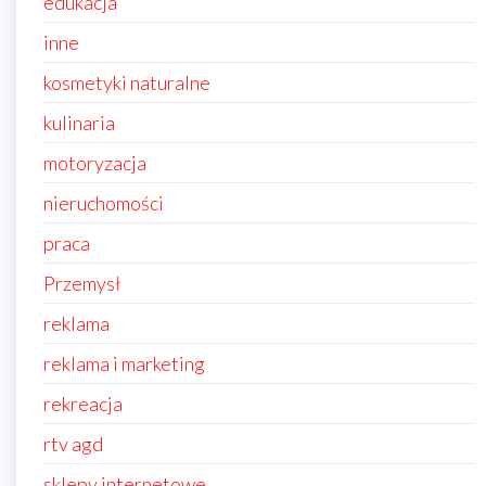
edukacja
inne
kosmetyki naturalne
kulinaria
motoryzacja
nieruchomości
praca
Przemysł
reklama
reklama i marketing
rekreacja
rtv agd
sklepy internetowe