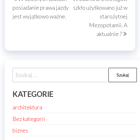
wpisu
wpis
wpis
posiadanie prawa jazdy
szkło użytkowano już w
jest wyjątkowo ważne.
starożytnej
Mezopotamii. A
aktualnie ?
Szukaj:
KATEGORIE
architektura
Bez kategorii
biznes