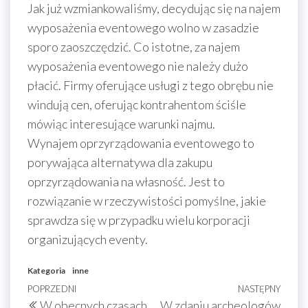
Jak już wzmiankowaliśmy, decydując się na najem
wyposażenia eventowego wolno w zasadzie
sporo zaoszczędzić. Co istotne, za najem
wyposażenia eventowego nie należy dużo
płacić. Firmy oferujące usługi z tego obrębu nie
windują cen, oferując kontrahentom ściśle
mówiąc interesujące warunki najmu.
Wynajem oprzyrządowania eventowego to
porywająca alternatywa dla zakupu
oprzyrządowania na własność. Jest to
rozwiązanie w rzeczywistości pomyślne, jakie
sprawdza się w przypadku wielu korporacji
organizujących eventy.
Kategoria
inne
Nawigacja
Poprzedni
POPRZEDNI
NASTĘPNY
Nast
W obecnych czasach
W zdaniu archeologów