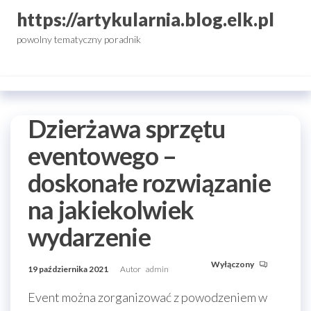
Przejdź
https://artykularnia.blog.elk.pl
do
powolny tematyczny poradnik
treści
Dzierżawa sprzętu
eventowego –
doskonałe rozwiązanie
na jakiekolwiek
wydarzenie
Wyłączony
19 października 2021
Autor
admin
Event można zorganizować z powodzeniem w