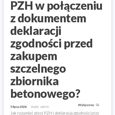
PZH w połączeniu
z dokumentem
deklaracji
zgodności przed
zakupem
szczelnego
zbiornika
betonowego?
Wyłączony
5 lipca 2026
Autor
admin
Jak rozumieć atest PZH i deklaracja zgodności przy