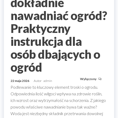
dokładnie
nawadniać ogród?
Praktyczny
instrukcja dla
osób dbających o
ogród
Wyłączony
22 maja 2026
Autor
admin
Podlewanie to kluczowy element troski o ogrodu.
Odpowiednia ilość wilgoci wpływa na zdrowie roślin,
ich wzrost oraz wytrzymałość na schorzenia. Z jakiego
powodu właściwe nawadnianie bywa tak ważne?
Woda jest niezbędny składnik przetrwania dowolnej