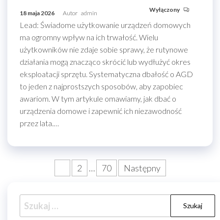
Wyłączony
18 maja 2026
Autor
admin
Lead: Świadome użytkowanie urządzeń domowych
ma ogromny wpływ na ich trwałość. Wielu
użytkowników nie zdaje sobie sprawy, że rutynowe
działania mogą znacząco skrócić lub wydłużyć okres
eksploatacji sprzętu. Systematyczna dbałość o AGD
to jeden z najprostszych sposobów, aby zapobiec
awariom. W tym artykule omawiamy, jak dbać o
urządzenia domowe i zapewnić ich niezawodność
przez lata.…
Stronicowanie
1
2
…
70
Następny
wpisów
Szukaj: