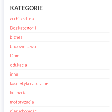
KATEGORIE
architektura
Bez kategorii
biznes
budownictwo
Dom
edukacja
inne
kosmetyki naturalne
kulinaria
motoryzacja
nieruchomości