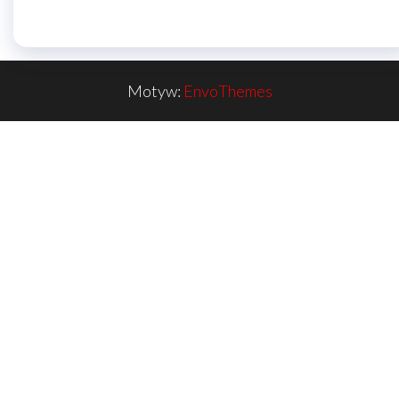
Motyw:
EnvoThemes