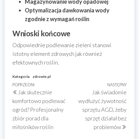
Magazynowanie wody opadowej
Optymalizacja dawkowania wody
zgodnie z wymagań roślin
Wnioski końcowe
Odpowiednie podlewanie zieleni stanowi
istotny element zdrowych jak również
efektownych roślin.
Kategoria
zdrowie.pl
Nawigacja
Poprzedni
POPRZEDNI
NASTĘPNY
Nast
Jak skutecznie
Jak świadomie
wpisu
wpis
wpis
komfortowo podlewać
wydłużyć żywotność
ogród? Profesjonalny
sprzętu AGD, żeby
zbiór porad dla
sprzęt działał bez
miłośników roślin
problemów