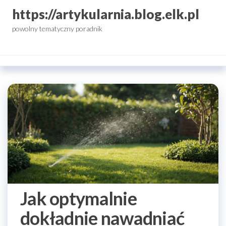
Przejdź
https://artykularnia.blog.elk.pl
do
powolny tematyczny poradnik
treści
Jak optymalnie
dokładnie nawadniać