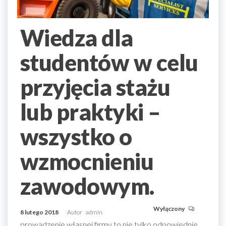
Wiedza dla
studentów w celu
przyjęcia stażu
lub praktyki –
wszystko o
wzmocnieniu
zawodowym.
Wyłączony
8 lutego 2018
Autor
admin
prowadzenie własnej firmy to nie tylko odpowiednie