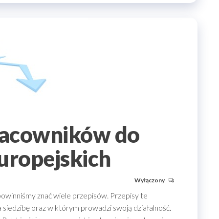
racowników do
uropejskich
Wyłączony
winniśmy znać wiele przepisów. Przepisy te
 siedzibę oraz w którym prowadzi swoją działalność.