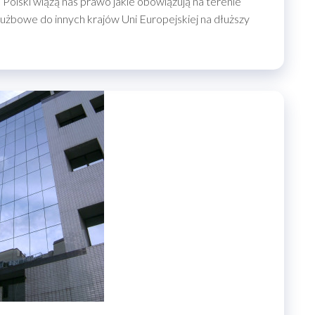
Polski wiążą nas prawo jakie obowiązują na terenie
użbowe do innych krajów Uni Europejskiej na dłuższy