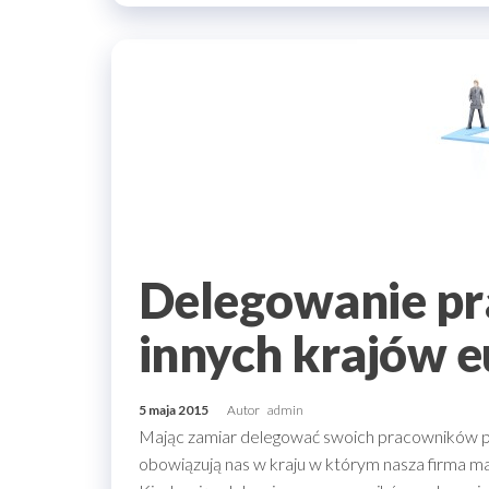
Delegowanie p
innych krajów e
5 maja 2015
Autor
admin
Mając zamiar delegować swoich pracowników po
obowiązują nas w kraju w którym nasza firma ma