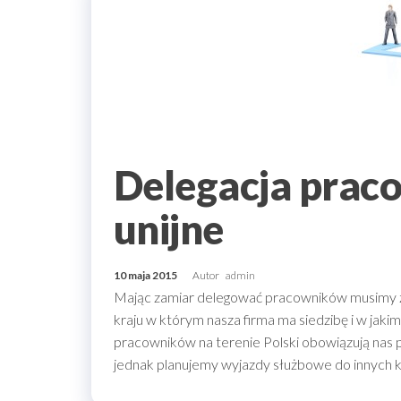
Delegacja praco
unijne
10 maja 2015
Autor
admin
Mając zamiar delegować pracowników musimy zn
kraju w którym nasza firma ma siedzibę i w jaki
pracowników na terenie Polski obowiązują nas p
jednak planujemy wyjazdy służbowe do innych k