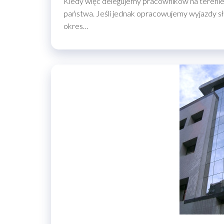
Kiedy więc delegujemy pracowników na terenie 
państwa. Jeśli jednak opracowujemy wyjazdy sł
okres…