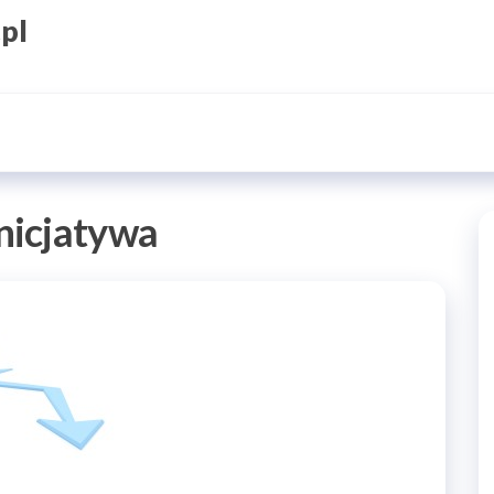
.pl
inicjatywa